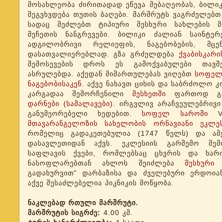
მოსახლეობა ძირითადად ეწევა მებაღეობას, ბილიკ
შეგვხვდება თუთის ბაღები. მარშრუტს ვაგრძელებთ
სადაც შეძლებთ ტიპიური მესხური სახლების მო
მეჩეთის ნანგრევები. ბილიკი ძალიან საინტერ
ადგილობრივი რელიეფის, ნაგებობების, მცე
დასათვალიერებლად. გზა გრძელდება
ქვაბისკარი
შემოსევების დროს ეს გამოქვაბულები თავშ
ასრულებდა. აქედან მიმართულებას ვიღებთ
სოფელ
ნაგებობისაკენ
. აქვე ნახავთ ციხის და საბრძოლო კ
კარგადაა შემორჩენილი
მესხეთში
ფართოდ გავ
დარნები (სამალავები)
. ირგვლივ არაჩვეულებრივი
განუმეორებელი ხედებით.
სოფელ
საროში
VII
მთავარანგელოზის სახელობის ორნავიანი ეკლეს
რომელიც გადაკეთებულია (1747 წელს) და ამ
დასავლეთიდან აქვს. ეკლესიის გარშემო შე
საფლავის ქვები, რომლებსაც ცხვრის და ხარ
ნასოფლარებთან ახლოს შეიძლება
მესხური
"
გადახურვით" დარბაზისა და ძველებური ერდოიან
აქვე შესაძლებელია პიკნიკის მოწყობა.
ნაკლებად რთული მარშრუტი.
მარშრუტის სიგრძე:
4.00 კმ.